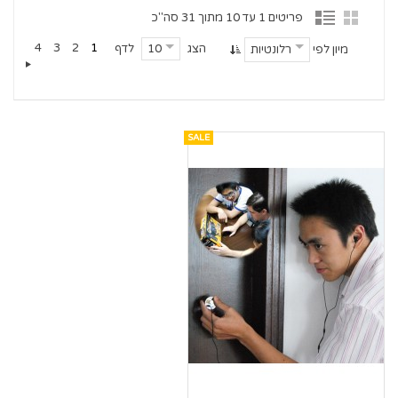
פריטים 1 עד 10 מתוך 31 סה"כ
4
3
2
1
הצג
לדף
10
מיון לפי
רלונטיות
SALE