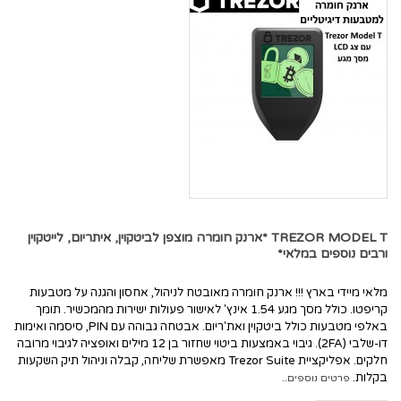
TREZOR MODEL T *ארנק חומרה מוצפן לביטקוין, איתריום, לייטקוין
ורבים נוספים במלאי*
מלאי מיידי בארץ !!! ארנק חומרה מאובטח לניהול, אחסון והגנה על מטבעות
קריפטו. כולל מסך מגע 1.54 אינץ' לאישור פעולות ישירות מהמכשיר. תומך
באלפי מטבעות כולל ביטקוין ואת'ריום. אבטחה גבוהה עם PIN, סיסמה ואימות
דו-שלבי (2FA). גיבוי באמצעות ביטוי שחזור בן 12 מילים ואופציה לגיבוי מרובה
חלקים. אפליקציית Trezor Suite מאפשרת שליחה, קבלה וניהול תיק השקעות
בקלות.
פרטים נוספים..