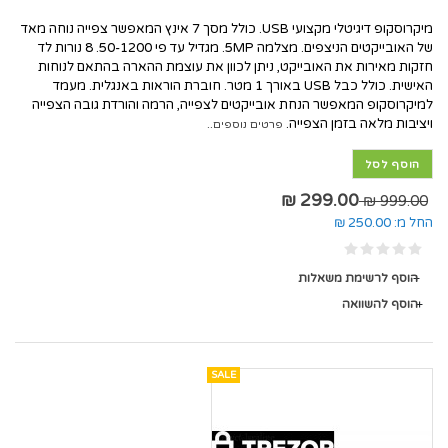
מיקרוסקופ דיגיטלי מקצועי USB. כולל מסך 7 אינץ המאפשר צפייה נוחה מאד
של האובייקטים הניצפים. מצלמה 5MP. מגדיל עד פי 50-1200. 8 נורות לד
חזקות מאירות את האובייקט, ניתן לכוון את עוצמת ההארה בהתאם לנוחות
האישית. כולל כבל USB באורך 1 מטר. חוברת הוראות באנגלית. מעמד
למיקרוסקופ המאפשר הנחת אובייקטים לצפייה, הרמה והורדת גובה הצפייה
ויציבות מלאה בזמן הצפייה.
פרטים נוספים..
הוסף לסל
299.00 ₪
999.00 ₪
החל מ:
250.00 ₪
הוסף לרשימת משאלות
הוסף להשוואה
SALE