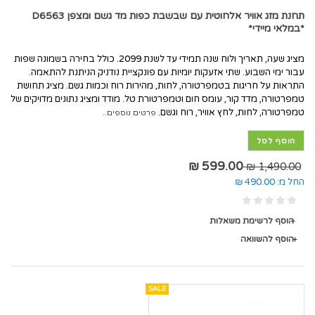
תחנת מזג אוויר אלחוטית עם שבשבת כפות מד גשם ומצפן D6563
*במלאי מיידי*
מציג שעה, תאריך ולוח שנה תמידי עד לשנת 2099. כולל בחירה בשמונה שפות
עבור ימי השבוע. שתי אזעקות יומיות עם פונקציית נודניק הניתנת להתאמה.
התראות על חריגות בטמפרטורה, לחות, מהירות רוח וכמות גשם. מציג תחושת
טמפרטורה, מדד קור, עומס חום וטמפרטורת טל. מודד ומציג נתונים מדויקים של
טמפרטורה, לחות, לחץ אוויר, רוח וגשם.
פרטים נוספים..
הוסף לסל
599.00 ₪
1,490.00 ₪
החל מ:
490.00 ₪
הוסף לרשימת משאלות
הוסף להשוואה
SALE