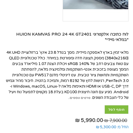
לוח כתיבה אלקטרוני HUION KAMVAS PRO 24 4K GT2401
*במלאי מיידי*
מלאי זמין בארץ לאספקה מיידית. מסך בגודל 23.8 אינץ' ברזולוציית 4K UHD
(3840x2160) מספק תצוגה חדה ומפורטת במיוחד. כולל טכנולוגיית QLED
עם טווח צבעים רחב של 140% sRGB ויכולת הצגת 1.07 מיליארד צבעים.
המסך מצופה בזכוכית אנטי-השתקפות ומלמינציה מלאה, להפחתת
השתקפויות ותחושת ציור טבעית. עט דיגיטלי מדגם PW517 עם טכנולוגיית
PenTech 3.0, רגישות לחץ של 8192 רמות, ותמיכה בהטיה. חיבור מהיר וגמיש
דרך USB-C, DP או HDMI ותאימות מלאה ל-Windows, macOS, Linux ו-
Android. מגיע עם חוגה חיצונית KD100 בעלת 18 מקשים לתפעול נוח ויעיל
של כלי העבודה השונים.
פרטים נוספים..
הוסף לסל
5,990.00 ₪
7,900.00 ₪
החל מ:
5,300.00 ₪