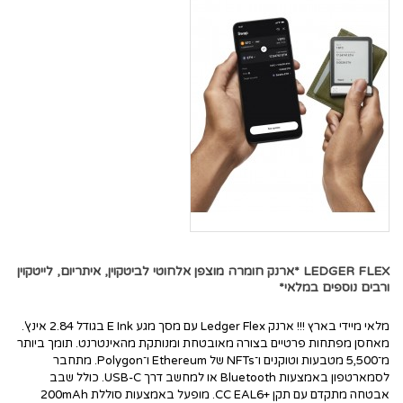
LEDGER FLEX *ארנק חומרה מוצפן אלחוטי לביטקוין, איתריום, לייטקוין
ורבים נוספים במלאי*
מלאי מיידי בארץ !!! ארנק Ledger Flex עם מסך מגע E Ink בגודל 2.84 אינץ'.
מאחסן מפתחות פרטיים בצורה מאובטחת ומנותקת מהאינטרנט. תומך ביותר
מ־5,500 מטבעות וטוקנים ו־NFTs של Ethereum ו־Polygon. מתחבר
לסמארטפון באמצעות Bluetooth או למחשב דרך USB-C. כולל שבב
אבטחה מתקדם עם תקן +CC EAL6. מופעל באמצעות סוללת 200mAh