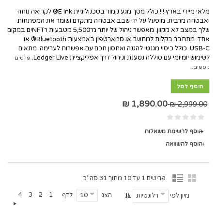
מלאי מיידי בארץ !!! כולל מסך מגע קמור בטכנולוגיית E Ink® לקריאה נוחה
ואבטחה מרבית. מופעל על ידי שבב אבטחה מתקדם ושומר את המפתחות
שלך במצב לא מקוון. מאפשר ניהול של יותר מ־5,500 מטבעות ו־NFTים במקום
אחד. מתחבר בקלות למחשב או סמארטפון באמצעות Bluetooth® או
USB-C. כולל כיסוי מגנטי להגנה ואחסון חכם עם אפשרות לערימה. מתאים
לשימוש יומיומי עם סוללה נטענת וניהול דרך אפליקציית Ledger Live.
פרטים
נוספים..
הוסף לסל
1,890.00 ₪
2,999.00 ₪
הוסף לרשימת משאלות
הוסף להשוואה
פריטים 1 עד 10 מתוך 31 סה"כ
4
3
2
1
הצג
לדף
10
מיון לפי
רלונטיות