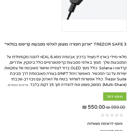
TREZOR SAFE 3 *ארנק חומרה מוצפן לאלפי מטבעות קריפטו במלאי*
מלאי מיידי בארץ !!! מצויד ברכיב אבטחה מסוג EAL 6+ להגנה מקסימלית על
המטבעות שלך. תומך באלפי מטבעות קריפטוגרפיים כולל ביטקוין, את'ריום,
קרדאנו ו-Solana. כולל מסך OLED ברור לצפייה ואישור מאובטח של עסקאות
ישירות על גבי המכשיר. מאפשר ניהול NFTים בצורה מאובטחת דרך סביבת
Trezor Suite. כולל אפשרות לשחזור בטוח של הארנק עם גיבוי רב-שכבתי
(Multi-Share). ממשק פשוט ונוח להגדרה תוך 15 דקות בלבד.
פרטים נוספים..
הוסף לסל
550.00 ₪
999.00 ₪
הוסף לרשימת משאלות