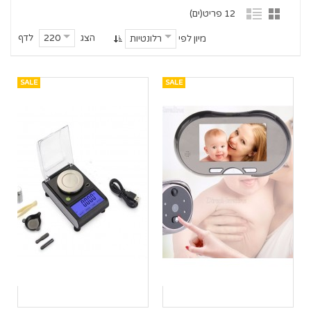
12 פריט(ים)
הצג
לדף
220
מיון לפי
רלונטיות
SALE
SALE