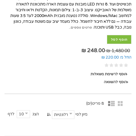
תכשיטים ועוד. 8 נורות LED מובנות עם עוצמת הארה מתכווננת לתאורה
מושלמת של האובייקט. עיצוב 3-ב-1: צילום תמונות, הקלטת וידאו וחיבור
למחשב Windows/Mac. סוללה נטענת מובנית 2000mAh לעד 3.5 שעות
עבודה — גם ללא חיבור לחשמל. כולל מעמד יציב עם משטח עבודה, כוונון
גובה, כבל USB ותוכנה.
פרטים נוספים..
הוסף לסל
248.00 ₪
1,480.00 ₪
החל מ:
220.00 ₪
הוסף לרשימת משאלות
הוסף להשוואה
8 פריט(ים)
הצג
לדף
10
מיון לפי
רלונטיות