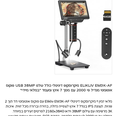
ELIKLIV EM3K-AF מיקרוסקופ דיגיטלי כולל שלט USB 38MP פוקוס
אוטומטי מגדיל פי 2000 עם מסך 7 אינץ ומעמד *במלאי מיידי*
מלאי זמין !! מיקרוסקופ דיגיטלי Elikliv EM3K-AF עם פוקוס אוטומטי חד תוך 2
שניות. תצוגת IPS בגודל 7 אינץ לצפייה גדולה, בהירה וברורה מכל זווית. איכות
3K מרשימה עם צילום 38MP וידאו 3840×2160 לפרטים זעירים במיוחד.