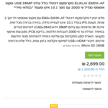
ELIKLIV EM3K-AF מיקרוסקופ דיגיטלי כולל שלט USB 38MP פוקוס
אוטומטי מגדיל פי 2000 עם מסך 10.1 אינץ ומעמד *במלאי מיידי*
מלאי זמין !! מיקרוסקופ דיגיטלי Elikliv EM3K-AF עם פוקוס אוטומטי חד תוך 2
שניות. תצוגת IPS בגודל 10.1 אינץ לצפייה גדולה, בהירה וברורה מכל זווית.
איכות 3K מרשימה עם צילום 38MP וידאו 3840×2160 לפרטים זעירים
במיוחד. הגדלה עד פי 2000 לעבודות הלחמה, בדיקת PCB, מטבעות ואיסוף
מקצועי. תאורת LED מתקדמת עם שליטה כפולה להפחתת סנוור והדגשת
פרטים. חיבורי HDMI ו-USB לשיתוף והקלטה בזמן אמת, כולל שלט וכרטיס
Micro SD 16GB.
פרטים נוספים..
הוסף לסל
2,699.00 ₪
החל מ:
1,320.00 ₪
הוסף לרשימת משאלות
הוסף להשוואה
SALE