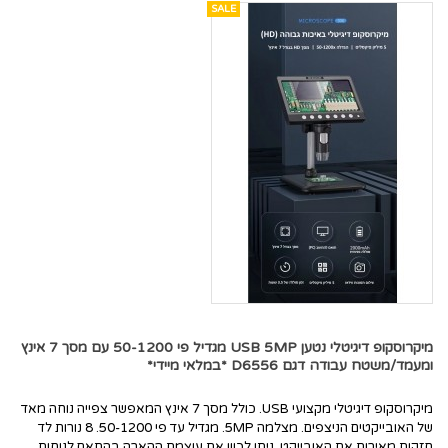
SALE
מיקרוסקופ דיגיטלי נטען USB 5MP מגדיל פי 50-1200 עם מסך 7 אינץ
ומעמד/משטח עבודה דגם D6556 *במלאי מיידי*
מיקרוסקופ דיגיטלי מקצועי USB. כולל מסך 7 אינץ המאפשר צפייה נוחה מאד
של האובייקטים הניצפים. מצלמה 5MP. מגדיל עד פי 50-1200. 8 נורות לד
חזקות מאירות את האובייקט, ניתן לכוון את עוצמת ההארה בהתאם לנוחות