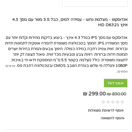
אנדוסקופ - מצלמת נחש - עמידה למים, כבל 3.5 מטר עם מסך 4.3
אינץ HD D6321
אנדוסקופ עם מסך IPS בגודל 4.3 אינץ' - ביצוע בדיקות מהירות וקלות יותר עם
מסך המשודרג IPS. המסך בטכנולוגיה משופרת להמרה אופקית לתמונות חדות
וברורות. זווית צפיה רחבה במידה כפולה. היפוך צבעים והמרת בהירות יוצרים
תמונות חדות וברורות. רוויות צבע וטבעיות מכל זווית. פאנל תצוגה דק יותר
לתצוגה משופרת. כולל מצלמה בקוטר 5.5 מ"מ המספקת וידאו חי באיכות
1080P והגדלה פי שלוש בעזרת השבב CMOS ובטכנולוגיה רחבת פס.
פרטים
נוספים..
הוסף לסל
299.00 ₪
890.00 ₪
הוסף לרשימת משאלות
הוסף להשוואה