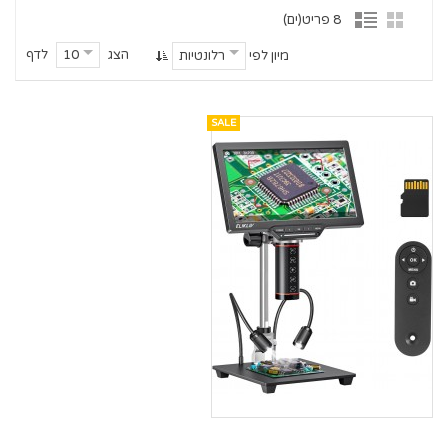
8 פריט(ים)
הצג
לדף
10
מיון לפי
רלונטיות
SALE