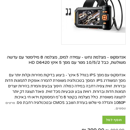
אנדוסקופ - מצלמת נחש - עמידה למים, מצלמה 8 מילימטר עם עדשה
משולשת, כבל 10/5/2 מטר עם מסך 5 אינץ HD D6420
אנדוסקופ עם מסך IPS בגודל 5 אינץ' - ביצוע בדיקות מהירות וקלות יותר עם
מסך המשודרג IPS. המסך בטכנולוגיה משופרת להמרה אופקית לתמונות חדות
וברורות. זווית צפיה רחבה במידה כפולה. היפוך צבעים והמרת בהירות יוצרים
תמונות חדות וברורות. רוויות צבע וטבעיות מכל זווית. פאנל תצוגה דק יותר
לתצוגה משופרת. כולל מצלמה בקוטר 8 מ"מ המספקת וידאו חי באיכות
1080P והגדלה פי שלוש בעזרת השבב CMOS ובטכנולוגיה רחבת פס.
פרטים
נוספים..
הוסף לסל