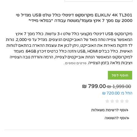
ELIKLIV 4K TL301 מיקרוסקופ דיגיטלי כולל שלט USB מגדיל פי
2000 עם מסך 7 אינץ ומעמד/משטח עבודה *במלאי מיידי*
מיקרוסקופ USB דיגיטלי מקצועי כולל שלט ו-3 עדשות. כולל מסך 7 אינץ
המאפשר צפייה נוחה מאד של האובייקטים הניצפים. מגדיל עד פי 2,000. נורות
לד חזקות מאירות את האובייקט, ניתן לכוון את עוצמת ההארה בהתאם לנוחות
האישית. כולל כבלים USB, HDMI והזנה כולל כרטיס זיכרון 64GB. מעמד
למיקרוסקופ המאפשר הנחת אובייקטים לצפייה, הרמה והורדת גובה הצפייה
ויציבות מלאה בזמן הצפייה.
פרטים נוספים..
הוסף לסל
799.00 ₪
1,999.00 ₪
החל מ:
720.00 ₪
הוסף לרשימת משאלות
הוסף להשוואה