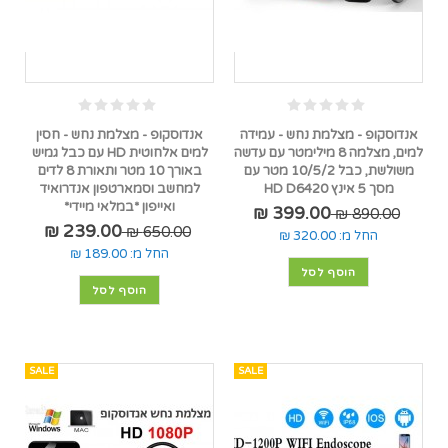
אנדוסקופ - מצלמת נחש - עמידה
אנדוסקופ - מצלמת נחש - חסין
למים, מצלמה 8 מילימטר עם עדשה
למים אלחוטית HD עם כבל גמיש
משולשת, כבל 10/5/2 מטר עם
באורך 10 מטר ותאורת 8 לדים
מסך 5 אינץ HD D6420
למחשב וסמארטפון אנדרואיד
ואייפון *במלאי מיידי*
399.00 ₪
890.00 ₪
239.00 ₪
650.00 ₪
החל מ:
320.00 ₪
החל מ:
189.00 ₪
הוסף לסל
הוסף לסל
SALE
SALE