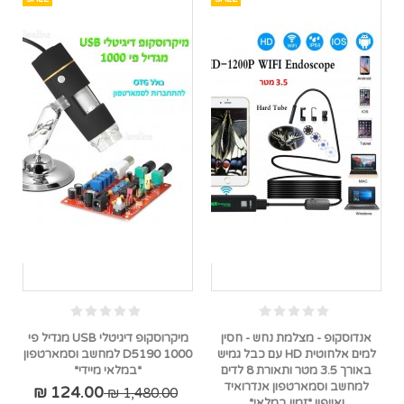
אנדוסקופ - מצלמת נחש - חסין
מיקרוסקופ דיגיטלי USB מגדיל פי
למים אלחוטית HD עם כבל גמיש
1000 D5190 למחשב וסמארטפון
באורך 3.5 מטר ותאורת 8 לדים
*במלאי מיידי*
למחשב וסמארטפון אנדרואיד
124.00 ₪
1,480.00 ₪
ואייפון *זמין במלאי*