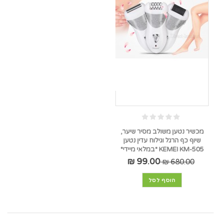
מכשיר נטען משולב מסיר שיער,
שיוף כף הרגל וגילוח עדין נטען
KEMEI KM-505 *במלאי מיידי*
99.00 ₪
680.00 ₪
הוסף לסל