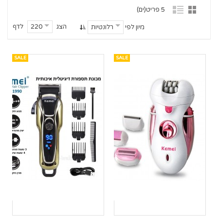
5 פריט(ים)
הצג
לדף
220
מיון לפי
רלונטיות
SALE
SALE