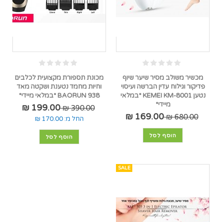
מכשיר משולב מסיר שיער שיוף
מכונת תספורת מקצועית לכלבים
פדיקור וגילוח עדין הברשה ועיסוי
וחיות מחמד נטענת ושקטה מאד
נטען KEMEI KM-8001 *במלאי
BAORUN 938 *במלאי מיידי*
מיידי*
199.00 ₪
390.00 ₪
169.00 ₪
680.00 ₪
החל מ:
170.00 ₪
הוסף לסל
הוסף לסל
SALE