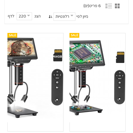
6 פריט(ים)
הצג
לדף
220
מיון לפי
רלונטיות
SALE
SALE