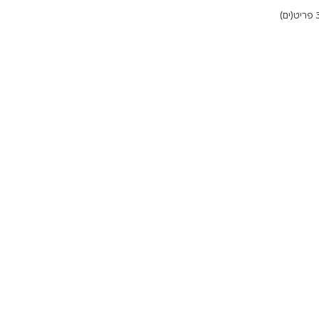
יט(ים)