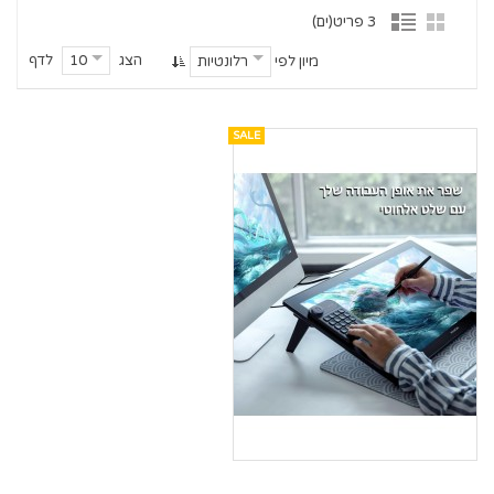
3 פריט(ים)
הצג
לדף
10
מיון לפי
רלונטיות
SALE