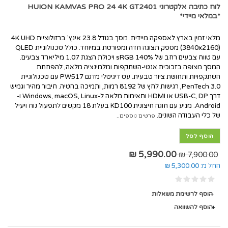
לוח כתיבה אלקטרוני HUION KAMVAS PRO 24 4K GT2401
*במלאי מיידי*
מלאי זמין בארץ לאספקה מיידית. מסך בגודל 23.8 אינץ' ברזולוציית 4K UHD
(3840x2160) מספק תצוגה חדה ומפורטת במיוחד. כולל טכנולוגיית QLED
עם טווח צבעים רחב של 140% sRGB ויכולת הצגת 1.07 מיליארד צבעים.
המסך מצופה בזכוכית אנטי-השתקפות ומלמינציה מלאה, להפחתת
השתקפויות ותחושת ציור טבעית. עט דיגיטלי מדגם PW517 עם טכנולוגיית
PenTech 3.0, רגישות לחץ של 8192 רמות, ותמיכה בהטיה. חיבור מהיר וגמיש
דרך USB-C, DP או HDMI ותאימות מלאה ל-Windows, macOS, Linux ו-
Android. מגיע עם חוגה חיצונית KD100 בעלת 18 מקשים לתפעול נוח ויעיל
של כלי העבודה השונים.
פרטים נוספים..
הוסף לסל
5,990.00 ₪
7,900.00 ₪
החל מ:
5,300.00 ₪
הוסף לרשימת משאלות
הוסף להשוואה