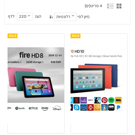
4 פריט(ים)
הצג
לדף
220
מיון לפי
רלונטיות
SALE
SALE