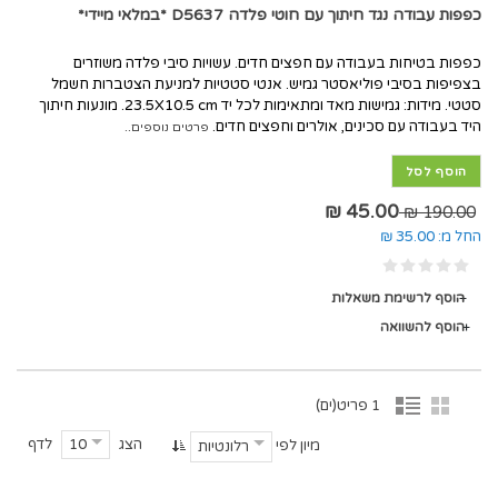
כפפות עבודה נגד חיתוך עם חוטי פלדה D5637 *במלאי מיידי*
כפפות בטיחות בעבודה עם חפצים חדים. עשויות סיבי פלדה משוזרים
בצפיפות בסיבי פוליאסטר גמיש. אנטי סטטיות למניעת הצטברות חשמל
סטטי. מידות: גמישות מאד ומתאימות לכל יד 23.5X10.5 cm. מונעות חיתוך
היד בעבודה עם סכינים, אולרים וחפצים חדים.
פרטים נוספים..
הוסף לסל
45.00 ₪
190.00 ₪
החל מ:
35.00 ₪
הוסף לרשימת משאלות
הוסף להשוואה
1 פריט(ים)
הצג
לדף
10
מיון לפי
רלונטיות