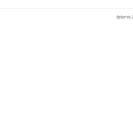
יט(ים)