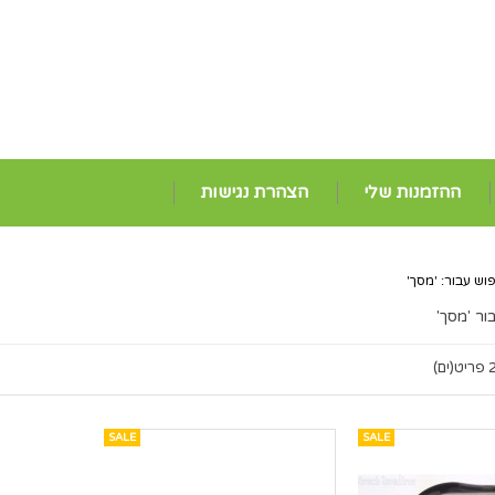
ההזמנות שלי
הצהרת נגישות
וש עבור: 'מסך'
ור 'מסך'
ריט(ים)
SALE
SALE