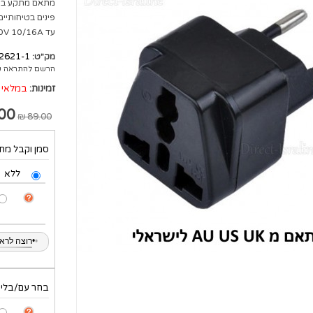
מתאם מתקע בריט
פינים בטיחותיים
עד 250V 10/16A.
2621-1
מק"ט:
הרשם להתראה ע
זמינות:
במלאי
0 ₪
89.00 ₪
סמן וקבל מתנ
ללא
•
•
רוצה לראות
בחר עם/בלי