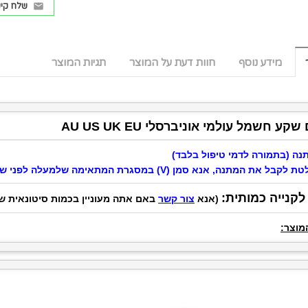
שלח קיש
מידע נוסף
חוות דעת על המוצר
תגיות המוצר
ע חשמל עולמי אוניברסלי AU US UK EU
נה (בתמורה לדמי טיפול בלבד)
תנה, אנא סמן (V) במסגרת המתאימה שלמעלה לפני שאתה מקליק "הוסף לסל" ועובר לתשלום בקופה
קנייה כמותית:
(אנא
צור קשר
באם אתה מעוניין בכמות סיטונאית ש
מוצר: