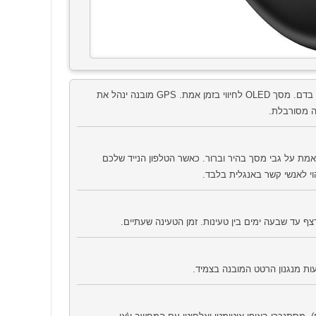
צמיד פעילות מבית FitBit בעל קישוריות אלחוטית. ניטור קצב הלב 24 שעות ביממה, כולל חמצן בדם. מסך OLED לחיווי בזמן אמת. GPS מובנה ינהל את
ה מסורבלת.
בהתקדמות שלכם בזמן אמת על גבי מסך בהיר וברור. כאשר הטלפון הנייד שלכם
וי לאנשי קשר באנגלית בלבד.
 עד שבעה ימים בין טעינות. זמן הטעינה שעתיים.
ות מנגנון הרטט המובנה בצמיד.