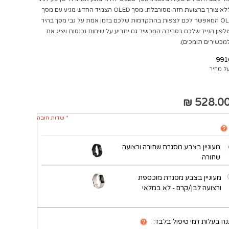
נוח בפרק היד וללא צורך ברצועת חזה מסורבלת. מסך OLED הצמיד החדש מגיע עם מסך
בטכנולוגיית OLED המאפשר לכם לצפות בהתקדמות שלכם בזמן אמת על גבי מסך בהיר
לפון הנייד שלכם בסביבה המכשיר גם יתריע על שיחות נכנסות ויציג את
כשירים תומכים).
991
ל מחיר
528.00 
* שדות חובה
מעוניין בצבע מסגרת שחורה ורצועה
שחורה
מעוניין בצבע מסגרת מוכספת
ורצועה לבן/קרם - לא במלאי
ה בעלות דמי טיפול בלבד: