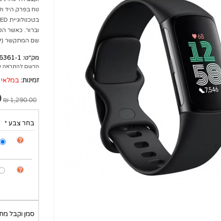
וברור. כאשר הט
שם המתקשר (למ
6361-1
מק"ט:
הרשם להתראה ע
זמינות:
במלאי
₪
1,290.00 ₪
בחר צבע
*
סמן וקבל מתנ