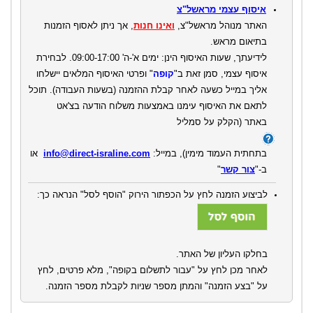
איסוף עצמי מראשל"צ
האתר מנוהל מראשל"צ,
ואינו חנות
, אך ניתן לאסוף הזמנות
בתיאום מראש.
לידיעתך, שעות האיסוף הינן: ימים א'-ה' 09:00-17:00. לבחירת
איסוף עצמי, סמן זאת ב"
קופה
" ופרטי האיסוף המלאים יישלחו
אליך במייל כשעה לאחר קבלת ההזמנה (בשעות העבודה).
תוכל
לתאם את האיסוף עימנו באמצעות משלוח הודעה בצ'אט
באתר
(הקלק על סמליל
בתחתית העמוד מימין)
,
במייל:
info@direct-israline.com
או
ב-"
צור קשר
"
לביצוע הזמנה לחץ על הכפתור הירוק "הוסף לסל" הנראה כך:
בחלקו העליון של האתר.
לאחר מכן לחץ על "עבור לתשלום בקופה", מלא פרטים, לחץ
על "בצע הזמנה" והמתן מספר שניות לקבלת מספר הזמנה.