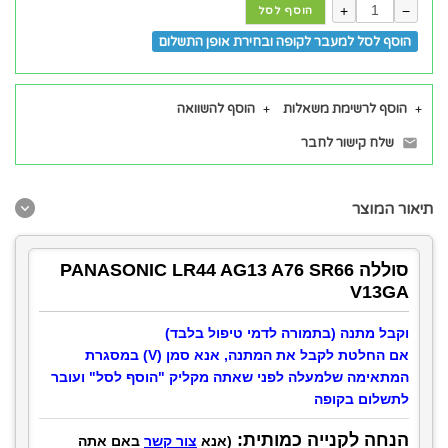
+
−
הוסף לסל
הוסף לסל למעבר לקופה ובחירת אופן התשלום
הוסף לרשימת משאלות
הוסף להשוואה
שלח קישור לחבר
תיאור המוצר
סוללה PANASONIC LR44 AG13 A76 SR66
V13GA
וקבל מתנה (בתמורה לדמי טיפול בלבד)
אם החלטת לקבל את המתנה, אנא סמן (V) במסגרת
המתאימה שלמעלה לפני שאתה מקליק "הוסף לסל" ועובר
לתשלום בקופה
הנחה לקנייה כמותית:
(אנא
צור קשר
באם אתה