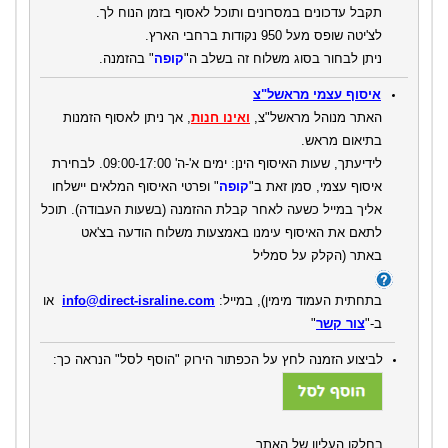
תקבל עדכונים במסרונים ותוכל לאסוף בזמן הנוח לך.
לצ'יטה שופס מעל 950 נקודות ברחבי הארץ.
ניתן לבחור בסוג משלוח זה בשלב ה"
קופה
" בהזמנה.
איסוף עצמי מראשל"צ
האתר מנוהל מראשל"צ,
ואינו חנות
, אך ניתן לאסוף הזמנות
בתיאום מראש.
לידיעתך, שעות האיסוף הינן: ימים א'-ה' 09:00-17:00. לבחירת
איסוף עצמי, סמן זאת ב"
קופה
" ופרטי האיסוף המלאים יישלחו
אליך במייל כשעה לאחר קבלת ההזמנה (בשעות העבודה).
תוכל
לתאם את האיסוף עימנו באמצעות משלוח הודעה בצ'אט
באתר
(הקלק על סמליל
בתחתית העמוד מימין)
,
במייל:
info@direct-israline.com
או
ב-"
צור קשר
"
לביצוע הזמנה לחץ על הכפתור הירוק "הוסף לסל" הנראה כך:
בחלקו העליון של האתר.