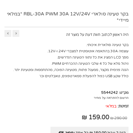
בקר טעינה סולארי RBL-30A PWM 30A 12V/24V *במלאי
מיידי*
היה ראשון לכתוב חוות דעת על מוצר זה
בקר טעינה סולארית איכותי.
עוצמה 30A בהתאמה אוטומטית למצברי 24V ו-12V.
מסך LCD המציג את כל נתוני הטעינה הנדרשים.
ניהול מלא של כל 4 שלבי הטעינה ההכרחיים PWM.
הגנה פנימית מקצר, ממעגל פתוח, מטעינה הפוכה, מהתחממות ומטעינת יתר.
כולל שקע USB כפול להפעלת סמארטפונים, טאבלטים וכו'
5544242
מק"ט:
הרשם להתראה על מחיר
זמינות:
במלאי
159.00 ₪
290.00 ₪
קנה 2 עבור
150.00 ₪
כל אחד ו
חסוך
%
6