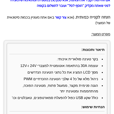
אם החלטת לקבל את המתנה, אנא סמן
(V)
במסגרת המתאימה שלמעלה
לפני שאתה מקליק "הוסף לסל" ועובר לתשלום בקופה
הנחה לקנייה כמותית.
(אנא
צור קשר
באם אתה מעוניין בכמות סיטונאית
של המוצר)
מפרט המוצר:
תיאור ותכונות:
בקר טעינה סולארית איכותי.
עוצמה 30A בהתאמה אוטומטית למצברי 24V ו-12V
מסך LCD המציג את כל נתוני הטעינה הנדרשים
ניהול מלא של כל 4 שלבי הטעינה ההכרחיים PWM
הגנה פנימית מקצר, ממעגל פתוח, מטעינה הפוכה,
מהתחממות ומטעינת יתר
כולל שקע USB כפול להפעלת סמארטפונים, טאבלטים וכו'
הנחיות שימוש: