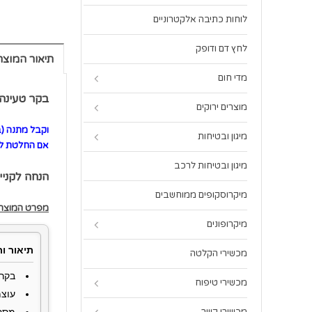
לוחות כתיבה אלקטרוניים
לחץ דם ודופק
תיאור המוצר
מדי חום
בקר טעינה
מוצרים ירוקים
וקבל מתנה (ב
מיגון ובטיחות
אם החלטת לק
מיגון ובטיחות לרכב
הנחה לקניי
מיקרוסקופים ממוחשבים
מפרט המוצר:
מיקרופונים
תיאור ות
מכשירי הקלטה
בקר 
מכשירי טיפוח
עוצמה 60A בהתאמה אוטומ
מסך LCD המציג את כל נתוני הטעי