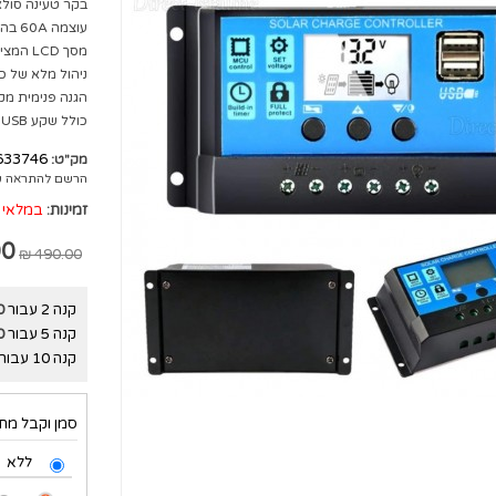
בקר טעינה סולא
עוצמה 60A בהתאמה אוטומטית למצברי 24V ו-12V.
מסך LCD המציג את כל נתוני הטעינה הנדרשים.
ניהול מלא של כל 4 שלבי הטעינה ההכרחיים
הגנה פנימית מק
כולל שקע USB כפול להפעלת סמארטפונים, טאבלטים וכו'.
633746
מק"ט:
הרשם להתראה ע
זמינות:
במלאי
 ₪
490.00 ₪
קנה 2 עבור
₪
קנה 5 עבור
₪
קנה 10 עבור
סמן וקבל מתנ
ללא