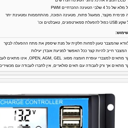
של כל 4 שלבי הטעינה ההכרחיים PWM
 פנימית מקצר, ממעגל פתוח, מטעינה הפוכה, מהתחממות ומטעינת יתר
הפעלת סמארטפונים, טאבלטים וכו'
שימוש:
וודא שהמצבר טעון לפחות חלקית על מנת שיספק את מתח ההפעלה לבקר
המצבר חייב להיות קצר ככל האפשר למניעת אובדן יעילות
ם למצברי עופרת חומצה מסוג: OPEN, AGM, GEL, אינו מתאים לעבודה עם מצברי ניקל מטאל או ליתיום
 מתאים אך ורק לעבודה עם תאים סולארים, אין לחברו לעבודה עם מכשירים