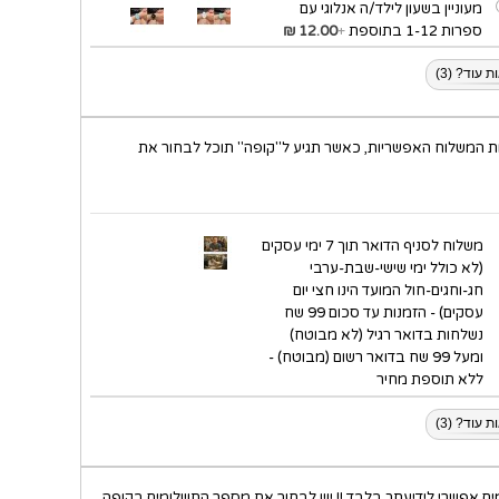
מעוניין בשעון לילד/ה אנלוגי עם
ספרות 1-12 בתוספת
+
12.00 ₪
 עוד? (3)
ת המשלוח האפשריות, כאשר תגיע ל"קופה" תוכל לבחור את
משלוח לסניף הדואר תוך 7 ימי עסקים
(לא כולל ימי שישי-שבת-ערבי
חג-וחגים-חול המועד הינו חצי יום
עסקים) - הזמנות עד סכום 99 שח
נשלחות בדואר רגיל (לא מבוטח)
ומעל 99 שח בדואר רשום (מבוטח) -
ללא תוספת מחיר
 עוד? (3)
ם אפשרי לידיעתך בלבד !! יש לבחור את מספר התשלומים בקופה