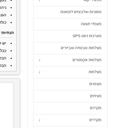
מכשירי קשר
ניהול מלא 
מסגרות ואלבומים לתמונות
הגנה
כולל שקע USB כפול ל
מעמדי תצוגה
הנחיות 
מערכות ניווט GPS
יש ל
מצלמות אבטחה ואביזרים
כבל 
הבקר מתאי
מצלמות אקסטרים
הבקר
מצלמות
מצפנים
מציתים
מקרנים
מקררים