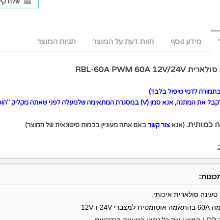
שלח קיש
מידע נוסף
חוות דעת על המוצר
תגיות המוצר
 סולארית
RBL-60A PWM 60A 12V/24V
תמורה לדמי טיפול בלבד)
בל את המתנה, אנא סמן
(V)
במסגרת המתאימה שלמעלה לפני שאתה מקליק "הוסף
ה כמותית.
(אנא
צור קשר
באם אתה מעוניין בכמות סיטונאית של המוצר)
כונות:
טעינה סולארית איכותי.
טית למצברי 24V ו-12V
נה הנדרשים