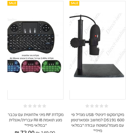
SALE
SALE
מיקרוסקופ דיגיטלי USB מגדיל פי
מקלדת RF מיני אלחוטית עם עכבר
600 D5191 למחשב וסמארטפון
מגע תואמת RII I8 עברית/אנגלית
עם מעמד/משטח עבודה *במלאי
*במלאי מיידי*
מיידי*
72.00 ₪