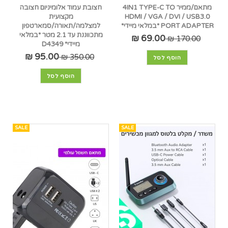
מתאם/ממיר 4IN1 TYPE-C TO
חצובת עמוד אלומיניום חצובה
HDMI / VGA / DVI / USB3.0
מקצועית
PORT ADAPTER *במלאי מיידי*
למצלמה/תאורה/סמארטפון
מתכווננת עד 2.1 מטר *במלאי
69.00 ₪
170.00 ₪
מיידי* D4349
95.00 ₪
350.00 ₪
הוסף לסל
הוסף לסל
SALE
SALE