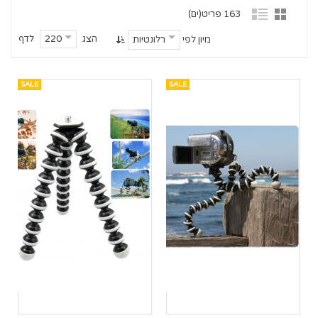
163 פריט(ים)
הצג
לדף
220
מיון לפי
רלונטיות
SALE
SALE