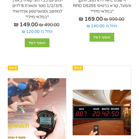
ו- NFC USB ללא מגע, התקן
למים עם כבל חצי קשיח באורך
והפעל, קורא כרטיסי RFID D5255
1/2/3/5 מטר ותאורת 8 לדים
*במלאי מיידי*
למחשב וסמארטפון אנדרואיד
*במלאי מיידי*
169.00 ₪
999.00 ₪
149.00 ₪
490.00 ₪
החל מ:
140.00 ₪
החל מ:
120.00 ₪
הוסף לסל
הוסף לסל
SALE
SALE