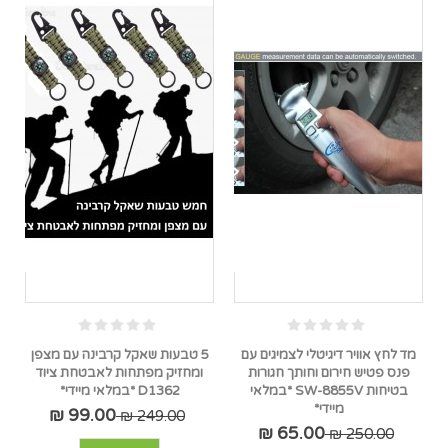
מד לחץ אוויר דיגיטלי לצמיגים עם
5 טבעות שאקל קרבינה עם מצפן
פנס פטיש חירום וחותך חגורות
ומחזיק מפתחות לאבטחת ציוד
בטיחות SW-8855V *במלאי
D1362 *במלאי מיידי*
מיידי*
99.00 ₪
249.00 ₪
65.00 ₪
250.00 ₪